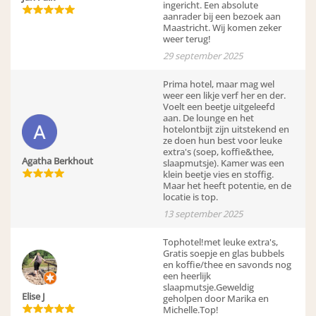
ingericht. Een absolute
aanrader bij een bezoek aan
Maastricht. Wij komen zeker
weer terug!
29 september 2025
Prima hotel, maar mag wel
weer een likje verf her en der.
Voelt een beetje uitgeleefd
aan. De lounge en het
hotelontbijt zijn uitstekend en
ze doen hun best voor leuke
extra's (soep, koffie&thee,
Agatha Berkhout
slaapmutsje). Kamer was een
klein beetje vies en stoffig.
Maar het heeft potentie, en de
locatie is top.
13 september 2025
Tophotel!met leuke extra's,
Gratis soepje en glas bubbels
en koffie/thee en savonds nog
een heerlijk
slaapmutsje.Geweldig
Elise J
geholpen door Marika en
Michelle.Top!