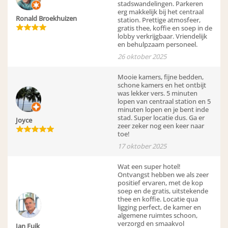
stadswandelingen. Parkeren
erg makkelijk bij het centraal
Ronald Broekhuizen
station. Prettige atmosfeer,
gratis thee, koffie en soep in de
lobby verkrijgbaar. Vriendelijk
en behulpzaam personeel.
26 oktober 2025
Mooie kamers, fijne bedden,
schone kamers en het ontbijt
was lekker vers. 5 minuten
lopen van centraal station en 5
minuten lopen en je bent inde
stad. Super locatie dus. Ga er
Joyce
zeer zeker nog een keer naar
toe!
17 oktober 2025
Wat een super hotel!
Ontvangst hebben we als zeer
positief ervaren, met de kop
soep en de gratis, uitstekende
thee en koffie. Locatie qua
ligging perfect, de kamer en
algemene ruimtes schoon,
verzorgd en smaakvol
Jan Fuik