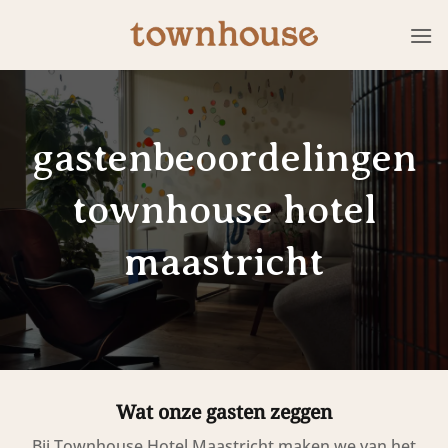
Ga
naar
inhoud
gastenbeoordelingen
townhouse hotel
maastricht
Wat onze gasten zeggen
Bij Townhouse Hotel Maastricht maken we van het