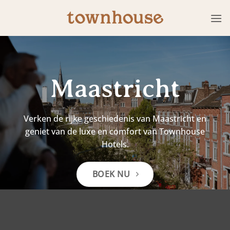
Ga
naar
inhoud
Maastricht
Verken de rijke geschiedenis van Maastricht en
geniet van de luxe en comfort van Townhouse
Hotels.
BOEK NU