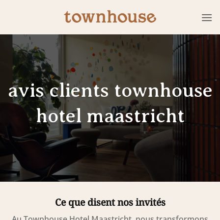
Passer
au
contenu
avis clients townhouse
hotel maastricht
Ce que disent nos invités
Au Townhouse Hotel Maastricht, nous transformons