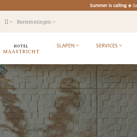
Ga
Summer is calling ☀️
Ge
naar
inhoud
Bestemmingen
SLAPEN
SERVICES
HOTEL
MAASTRICHT