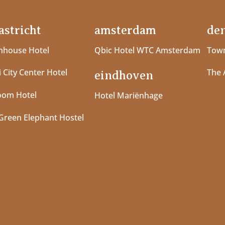
stricht
amsterdam
de
house Hotel
Qbic Hotel WTC Amsterdam
Town
 City Center Hotel
The 
eindhoven
oom Hotel
Hotel Mariënhage
Green Elephant Hostel