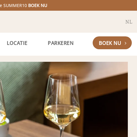
code SUMMER10
BOEK NU
NL
LOCATIE
PARKEREN
BOEK NU