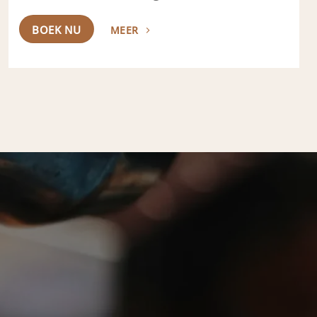
BOEK NU
MEER