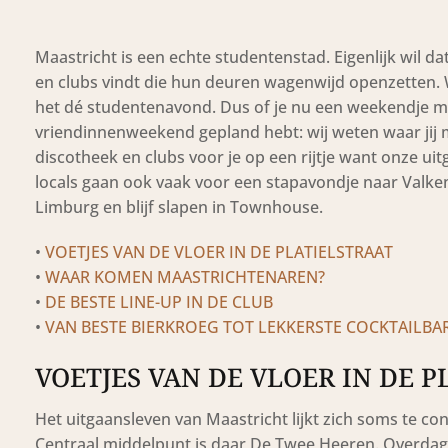
Maastricht is een echte studentenstad. Eigenlijk wil d
en clubs vindt die hun deuren wagenwijd openzetten. 
het dé studentenavond. Dus of je nu een weekendje met
vriendinnenweekend gepland hebt: wij weten waar jij m
discotheek en clubs voor je op een rijtje want onze uit
locals gaan ook vaak voor een stapavondje naar Valkenb
Limburg en blijf slapen in Townhouse.
•
VOETJES VAN DE VLOER IN DE PLATIELSTRAAT
•
WAAR KOMEN MAASTRICHTENAREN?
•
DE BESTE LINE-UP IN DE CLUB
•
VAN BESTE BIERKROEG TOT LEKKERSTE COCKTAILBA
VOETJES VAN DE VLOER IN DE P
Het uitgaansleven van Maastricht lijkt zich soms te con
Centraal middelpunt is daar De Twee Heeren. Overdag b