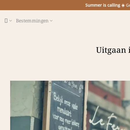
Ga
Summer is calling ☀️
Ge
naar
inhoud
Bestemmingen
Uitgaan i