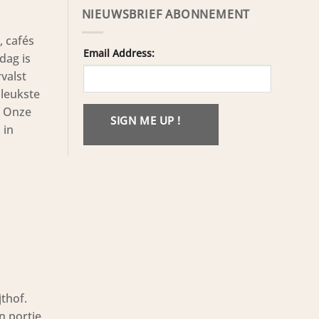
NIEUWSBRIEF ABONNEMENT
, cafés
Email Address:
dag is
valst
 leukste
? Onze
SIGN ME UP !
 in
jthof.
n portie