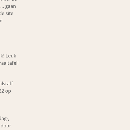
ur… gaan
de site
rd
ek! Leuk
aaitafel!
lstaff
22 op
dag-,
 door.