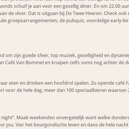
Avonds schuif je aan voor een gezellig diner. En om 22.00 u
van de vloer. Dat is uitgaan bij De Twee Heeren. Check ook 
le groepsarrangementen, de pubquiz, voordelige early-bi
end om zijn goede sfeer, top muziek, gezelligheid en dynami
an Café Van Bommel en kruipen zelfs soms nog achter de dr
 waar eten en drinken een hoofdrol spelen. Zo opende café Fa
rt voor de hele dag, meer dan 100 speciaalbieren waarvan 
he night”. Maak weekenden onvergetelijk want welke donder
oor jou. Vier het bourgondische leven en dans de hele nacht