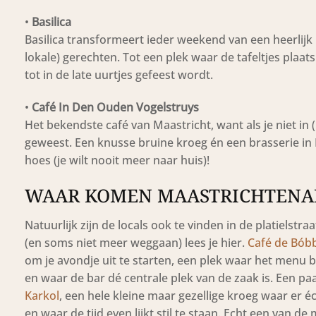
•
Basilica
Basilica transformeert ieder weekend van een heerlijk
lokale) gerechten. Tot een plek waar de tafeltjes pla
tot in de late uurtjes gefeest wordt.
•
Café In Den Ouden Vogelstruys
Het bekendste café van Maastricht, want als je niet in 
geweest. Een knusse bruine kroeg én een brasserie in
hoes (je wilt nooit meer naar huis)!
WAAR KOMEN MAASTRICHTENA
Natuurlijk zijn de locals ook te vinden in de platielstr
(en soms niet meer weggaan) lees je hier.
Café de Bób
om je avondje uit te starten, een plek waar het menu
en waar de bar dé centrale plek van de zaak is. Een pa
Karkol
, een hele kleine maar gezellige kroeg waar er 
en waar de tijd even lijkt stil te staan. Echt een van 