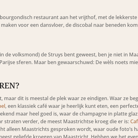
 bourgondisch restaurant aan het vrijthof, met de lekkerste
ats maken voor een dansvloer, de discobal naar beneden kom
(in de volksmond) de Struys bent geweest, ben je niet in Ma
 Parijse sferen. Maar ben gewaarschuwd: De wèls noets mi
REN?
aat, maar dit is meestal de plek waar ze eindigen. Waar ze be
bel
, een klassiek café waar je heerlijk kunt eten, een perfect
 bekend maar heel goed is, waar de champagne in platte gla
ar straten verder, de meest Maastrichtse kroeg die er is:
Caf
écht alleen Maastrichts gesproken wordt, waar oude foto’s 
de meest geliefde kroegen van Maastricht. Hebben we het eve