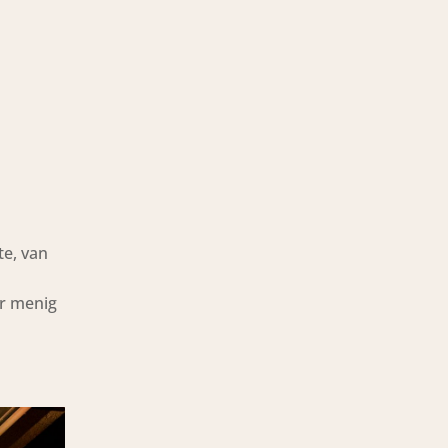
te, van
ar menig