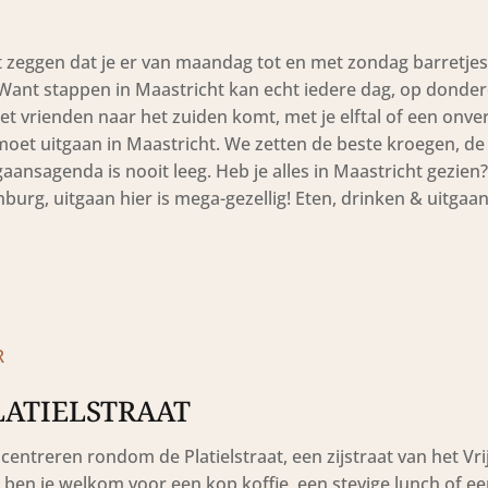
at zeggen dat je er van maandag tot en met zondag barretjes
Want stappen in Maastricht kan echt iedere dag, op donder
 vrienden naar het zuiden komt, met je elftal of een onver
oet uitgaan in Maastricht. We zetten de beste kroegen, de
gaansagenda is nooit leeg. Heb je alles in Maastricht gezien
urg, uitgaan hier is mega-gezellig! Eten, drinken & uitgaan
R
LATIELSTRAAT
centreren rondom de Platielstraat, een zijstraat van het Vri
en je welkom voor een kop koffie, een stevige lunch of ee