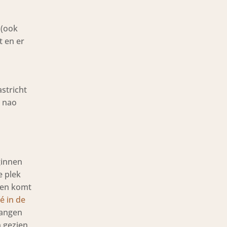
 (ook
t en er
astricht
e nao
ginnen
e plek
zen komt
é in de
hangen
n gezien