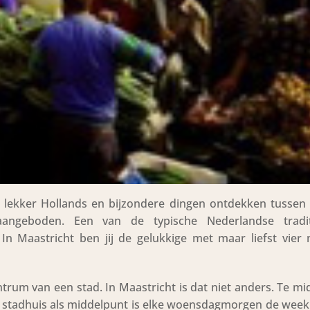
n, lekker Hollands en bijzondere dingen ontdekken tussen
ngeboden. Een van de typische Nederlandse traditi
n Maastricht ben jij de gelukkige met maar liefst vier 
entrum van een stad. In Maastricht is dat niet anders. Te m
 stadhuis als middelpunt is elke woensdagmorgen de week