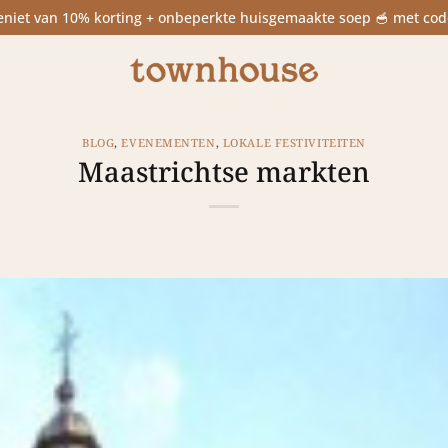
niet van 10% korting + onbeperkte huisgemaakte soep 🥣 met 
BLOG
,
EVENEMENTEN
,
LOKALE FESTIVITEITEN
Maastrichtse markten