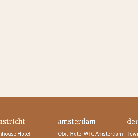
stricht
amsterdam
de
house Hotel
Qbic Hotel WTC Amsterdam
Town