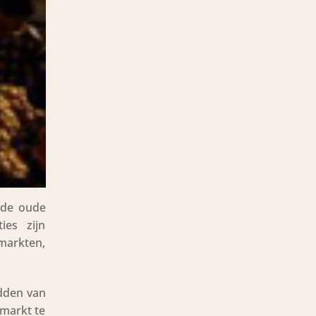
 de oude
es zijn
markten,
idden van
markt te