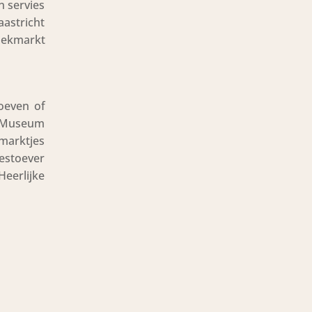
n servies
aastricht
tiekmarkt
oeven of
t Museum
 marktjes
estoever
Heerlijke