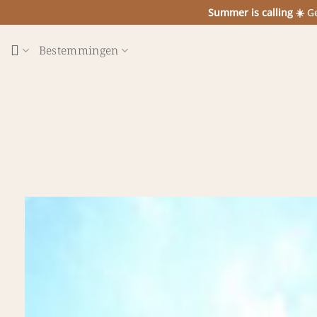
Ga
Summer is calling ☀️
Ge
naar
inhoud
Bestemmingen