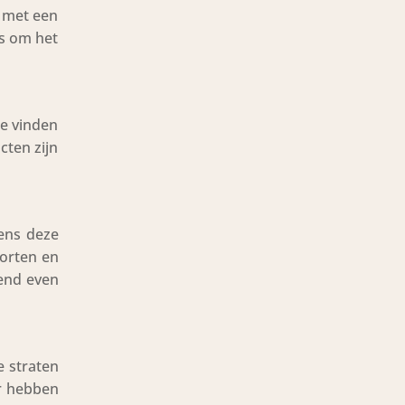
n met een
is om het
te vinden
cten zijn
dens deze
oorten en
tend even
e straten
er hebben