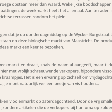
et vroege opstaan meer dan waard. Wekelijkse boodschappe
uitspattingen, de weekmarkt heeft het allemaal. Aan te raden 
richtse terrassen rondom het plein.
orgen dat je op donderdagmiddag op de Wycker Burgstraat 
 staan op deze biologische markt van Maastricht. De produ
 deze markt een keer te bezoeken.
e weekmarkt en draait, zoals de naam al aangeeft, maar tij
 hier met vrolijk schreeuwende verkopers, bijzondere viss
le kraampjes. Het is een ervaring op zichzelf om vrijdagoch
a, je moet natuurlijk wel een beetje van vis houden…
k-en vlooienmarkt op zaterdagochtend. Door de vrij small
e bijzondere artikelen die de verkopers bij hun oma op zold