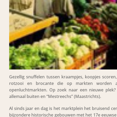
Gezellig snuffelen tussen kraampjes, koopjes score
rotzooi en brocante die op markten worden aa
openluchtmarkten. Op zoek naar een nieuwe plek? I
allemaal buiten en “Mestreechs” (Maastrichts).
Al sinds jaar en dag is het marktplein het bruisend c
bijzondere historische gebouwen met het 17e eeuwse